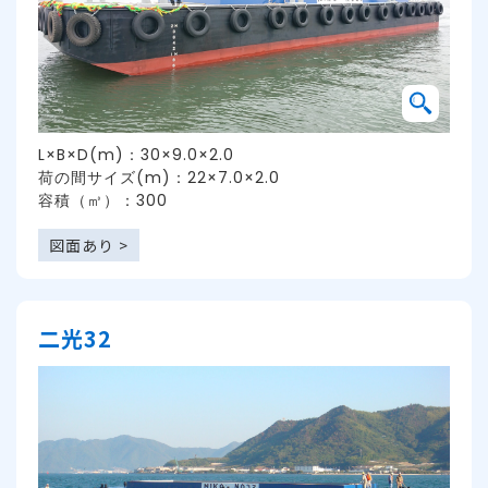
L×B×D(m)：30×9.0×2.0
荷の間サイズ(m)：22×7.0×2.0
容積（㎥）：300
図面あり >
二光32