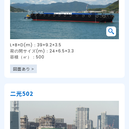
L×B×D(m)：39×9.2×3.5
荷の間サイズ(m)：24×6.5×3.3
容積（㎥）：500
図面あり >
二光502