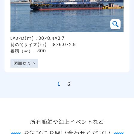
L×B×D(m)：30×8.4×2.7
荷の間サイズ(m)：18×6.0×2.9
容積（㎥）：300
図面あり >
投
1
2
稿
の
ペ
ー
ジ
送
り
所有船舶や海上イベントなど
お気軽にお問い合わせください