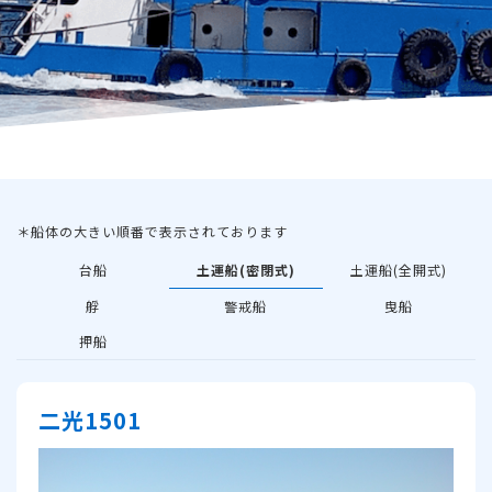
＊船体の大きい順番で表示されております
台船
土運船(密閉式)
土運船(全開式)
艀
警戒船
曳船
押船
二光1501