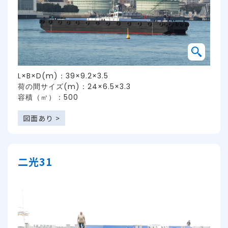
L×B×D(m)：39×9.2×3.5
荷の間サイズ(m)：24×6.5×3.3
容積（㎥）：500
図面あり >
二光31