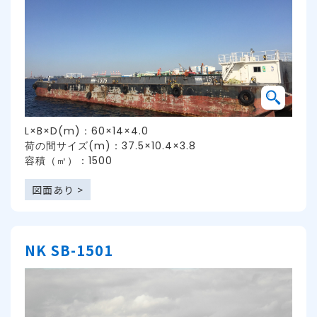
L×B×D(m)：60×14×4.0
荷の間サイズ(m)：37.5×10.4×3.8
容積（㎥）：1500
図面あり >
NK SB-1501