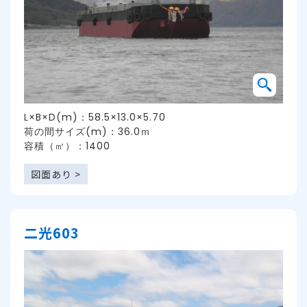
L×B×D(m)：58.5×13.0×5.70
荷の間サイズ(m)：36.0ｍ
容積（㎥）：1400
図面あり >
二光603