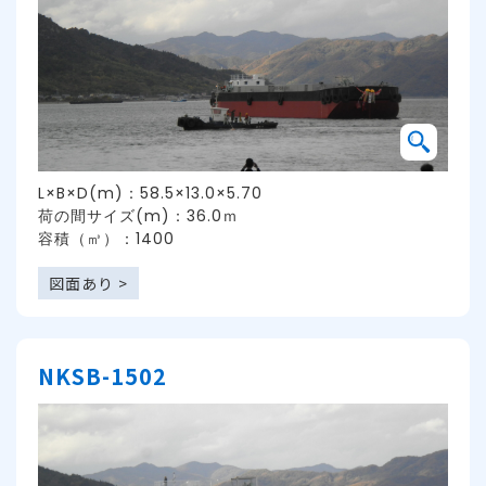
L×B×D(m)：58.5×13.0×5.70
荷の間サイズ(m)：36.0ｍ
容積（㎥）：1400
図面あり >
NKSB-1502