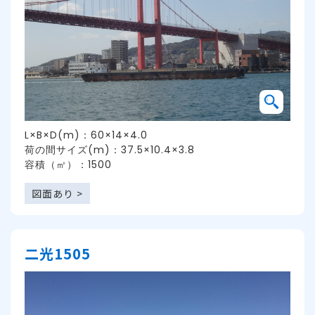
L×B×D(m)：60×14×4.0
荷の間サイズ(m)：37.5×10.4×3.8
容積（㎥）：1500
図面あり >
二光1505