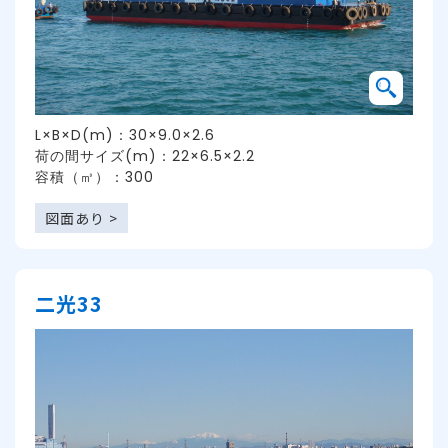
L×B×D(m)：30×9.0×2.6
荷の間サイズ(m)：22×6.5×2.2
容積（㎥）：300
図面あり >
二光33