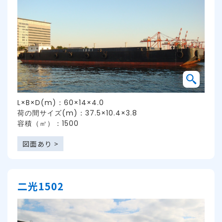
L×B×D(m)：60×14×4.0
荷の間サイズ(m)：37.5×10.4×3.8
容積（㎥）：1500
図面あり >
二光1502