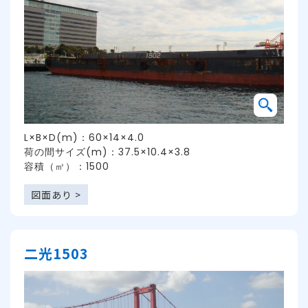
L×B×D(m)：60×14×4.0
荷の間サイズ(m)：37.5×10.4×3.8
容積（㎥）：1500
図面あり >
二光1503