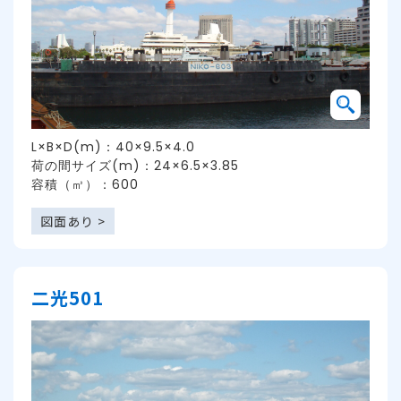
L×B×D(m)：40×9.5×4.0
荷の間サイズ(m)：24×6.5×3.85
容積（㎥）：600
図面あり >
二光501