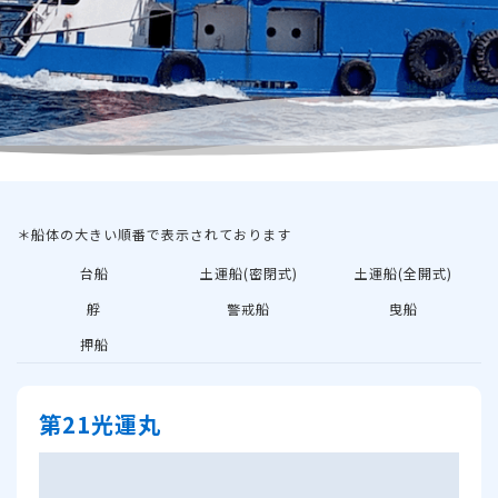
＊船体の大きい順番で表示されております
台船
土運船(密閉式)
土運船(全開式)
艀
警戒船
曳船
押船
第21光運丸