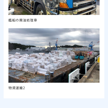
艦船の廃油処理車
物資運搬2